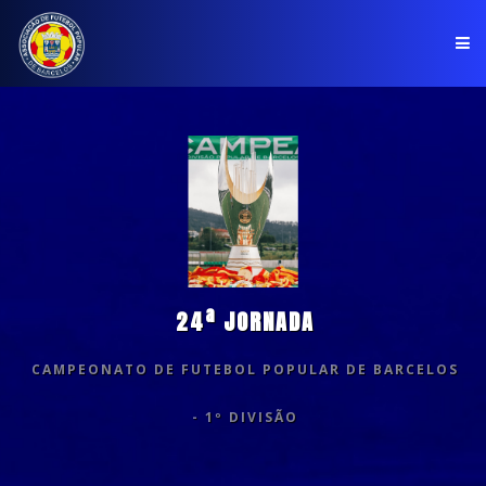
PÁGINA INICIAL
ASSOCIAÇÃO
COMPETIÇÕES
NOTÍCIAS
24ª JORNADA
COMUNICADOS
CAMPEONATO DE FUTEBOL POPULAR DE BARCELOS
CLUBES
- 1º DIVISÃO