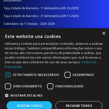
Documentos
Taça Cidade de Barcelos - 1ª eliminatória (05-10-2025)
Taça Cidade de Barcelos - 2ª eliminatória (09-11-2025)
Calendário da 1ª Divisão - 2025-2026
×
Calendário da 2ª Divisão - Série A - 2025-2026
Este website usa cookies
Calendário da 2ª Divisão - Série B - 2025-2026
Utilizamos cookies para personalizar conteúdo, anúncios e analisar
Calendário da Época
nosso tráfego. Também compartilhamos informações sobre o uso
do nosso site com nossos parceiros de publicidade e análise, que
podem combiná-las com outras informações que você forneceu a
NOTÍCIAS/COMUNICADOS
eles ou que eles coletaram do uso de seus serviços.
Política de
Privacidade
Notícias
ESTRITAMENTE NECESSÁRIOS
DESEMPENHO
Comunicados
DIRECIONAMENTO
FUNCIONALIDADE
MOSTRAR DETALHES
ACEITAR TODOS
RECUSAR TODOS
© 2026 Associação Futebol Popular Barcelos