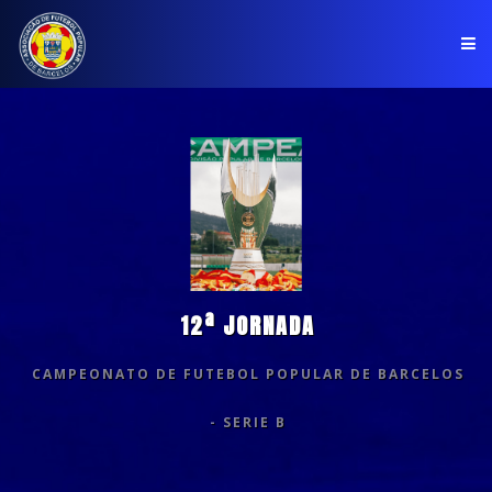
PÁGINA INICIAL
ASSOCIAÇÃO
COMPETIÇÕES
NOTÍCIAS
12ª JORNADA
COMUNICADOS
CAMPEONATO DE FUTEBOL POPULAR DE BARCELOS
CLUBES
- SERIE B