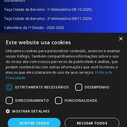
Documentos
Taça Cidade de Barcelos - 1ª eliminatória (05-10-2025)
Taça Cidade de Barcelos - 2ª eliminatória (09-11-2025)
Calendário da 1ª Divisão - 2025-2026
×
Calendário da 2ª Divisão - Série A - 2025-2026
Este website usa cookies
Calendário da 2ª Divisão - Série B - 2025-2026
Utilizamos cookies para personalizar conteúdo, anúncios e analisar
Calendário da Época
nosso tráfego. Também compartilhamos informações sobre o uso
do nosso site com nossos parceiros de publicidade e análise, que
podem combiná-las com outras informações que você forneceu a
NOTÍCIAS/COMUNICADOS
eles ou que eles coletaram do uso de seus serviços.
Política de
Privacidade
Notícias
ESTRITAMENTE NECESSÁRIOS
DESEMPENHO
Comunicados
DIRECIONAMENTO
FUNCIONALIDADE
MOSTRAR DETALHES
ACEITAR TODOS
RECUSAR TODOS
© 2026 Associação Futebol Popular Barcelos