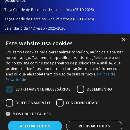
Documentos
Taça Cidade de Barcelos - 1ª eliminatória (05-10-2025)
Taça Cidade de Barcelos - 2ª eliminatória (09-11-2025)
Calendário da 1ª Divisão - 2025-2026
×
Calendário da 2ª Divisão - Série A - 2025-2026
Este website usa cookies
Calendário da 2ª Divisão - Série B - 2025-2026
Utilizamos cookies para personalizar conteúdo, anúncios e analisar
Calendário da Época
nosso tráfego. Também compartilhamos informações sobre o uso
do nosso site com nossos parceiros de publicidade e análise, que
podem combiná-las com outras informações que você forneceu a
NOTÍCIAS/COMUNICADOS
eles ou que eles coletaram do uso de seus serviços.
Política de
Privacidade
Notícias
ESTRITAMENTE NECESSÁRIOS
DESEMPENHO
Comunicados
DIRECIONAMENTO
FUNCIONALIDADE
MOSTRAR DETALHES
ACEITAR TODOS
RECUSAR TODOS
© 2026 Associação Futebol Popular Barcelos