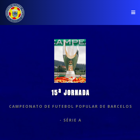
PÁGINA INICIAL
ASSOCIAÇÃO
COMPETIÇÕES
NOTÍCIAS
15ª JORNADA
COMUNICADOS
CAMPEONATO DE FUTEBOL POPULAR DE BARCELOS
CLUBES
- SÉRIE A