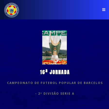
PÁGINA INICIAL
ASSOCIAÇÃO
COMPETIÇÕES
NOTÍCIAS
16ª JORNADA
COMUNICADOS
CAMPEONATO DE FUTEBOL POPULAR DE BARCELOS
CLUBES
- 2º DIVISÃO SERIE A