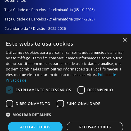
Documentos
Taça Cidade de Barcelos - 1ª eliminatória (05-10-2025)
Taça Cidade de Barcelos - 2ª eliminatória (09-11-2025)
Calendário da 1ª Divisão - 2025-2026
×
Calendário da 2ª Divisão - Série A - 2025-2026
Este website usa cookies
Calendário da 2ª Divisão - Série B - 2025-2026
Utilizamos cookies para personalizar conteúdo, anúncios e analisar
Calendário da Época
nosso tráfego. Também compartilhamos informações sobre o uso
do nosso site com nossos parceiros de publicidade e análise, que
podem combiná-las com outras informações que você forneceu a
NOTÍCIAS/COMUNICADOS
eles ou que eles coletaram do uso de seus serviços.
Política de
Privacidade
Notícias
ESTRITAMENTE NECESSÁRIOS
DESEMPENHO
Comunicados
DIRECIONAMENTO
FUNCIONALIDADE
MOSTRAR DETALHES
ACEITAR TODOS
RECUSAR TODOS
© 2026 Associação Futebol Popular Barcelos