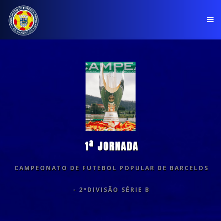
PÁGINA INICIAL
ASSOCIAÇÃO
COMPETIÇÕES
NOTÍCIAS
1ª JORNADA
COMUNICADOS
CAMPEONATO DE FUTEBOL POPULAR DE BARCELOS
CLUBES
- 2ªDIVISÃO SÉRIE B