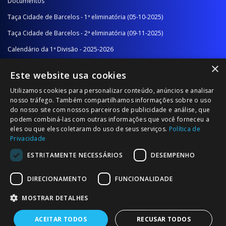
Documentos
Taça Cidade de Barcelos - 1ª eliminatória (05-10-2025)
Taça Cidade de Barcelos - 2ª eliminatória (09-11-2025)
Calendário da 1ª Divisão - 2025-2026
×
Calendário da 2ª Divisão - Série A - 2025-2026
Este website usa cookies
Calendário da 2ª Divisão - Série B - 2025-2026
Utilizamos cookies para personalizar conteúdo, anúncios e analisar
Calendário da Época
nosso tráfego. Também compartilhamos informações sobre o uso
do nosso site com nossos parceiros de publicidade e análise, que
podem combiná-las com outras informações que você forneceu a
NOTÍCIAS/COMUNICADOS
eles ou que eles coletaram do uso de seus serviços.
Política de
Privacidade
Notícias
ESTRITAMENTE NECESSÁRIOS
DESEMPENHO
Comunicados
DIRECIONAMENTO
FUNCIONALIDADE
MOSTRAR DETALHES
ACEITAR TODOS
RECUSAR TODOS
© 2026 Associação Futebol Popular Barcelos