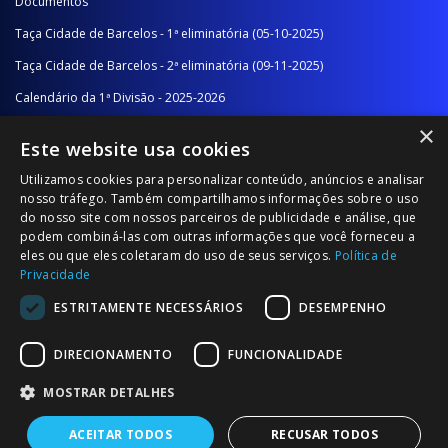
Documentos
Taça Cidade de Barcelos - 1ª eliminatória (05-10-2025)
Taça Cidade de Barcelos - 2ª eliminatória (09-11-2025)
Calendário da 1ª Divisão - 2025-2026
×
Calendário da 2ª Divisão - Série A - 2025-2026
Este website usa cookies
Calendário da 2ª Divisão - Série B - 2025-2026
Utilizamos cookies para personalizar conteúdo, anúncios e analisar
Calendário da Época
nosso tráfego. Também compartilhamos informações sobre o uso
do nosso site com nossos parceiros de publicidade e análise, que
podem combiná-las com outras informações que você forneceu a
NOTÍCIAS/COMUNICADOS
eles ou que eles coletaram do uso de seus serviços.
Política de
Privacidade
Notícias
ESTRITAMENTE NECESSÁRIOS
DESEMPENHO
Comunicados
DIRECIONAMENTO
FUNCIONALIDADE
MOSTRAR DETALHES
ACEITAR TODOS
RECUSAR TODOS
© 2026 Associação Futebol Popular Barcelos