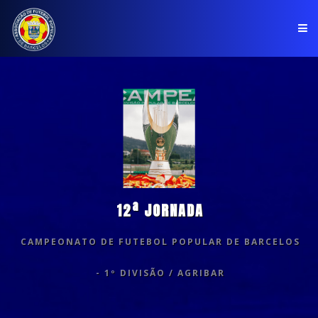
PÁGINA INICIAL
ASSOCIAÇÃO
COMPETIÇÕES
NOTÍCIAS
12ª JORNADA
COMUNICADOS
CAMPEONATO DE FUTEBOL POPULAR DE BARCELOS
CLUBES
- 1º DIVISÃO / AGRIBAR