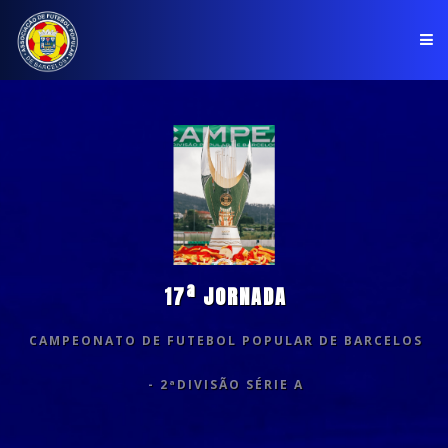
PÁGINA INICIAL
ASSOCIAÇÃO
COMPETIÇÕES
NOTÍCIAS
17ª JORNADA
COMUNICADOS
CAMPEONATO DE FUTEBOL POPULAR DE BARCELOS
CLUBES
- 2ªDIVISÃO SÉRIE A