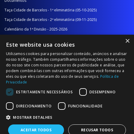
Documentos
Taça Cidade de Barcelos - 1ª eliminatória (05-10-2025)
Taça Cidade de Barcelos - 2ª eliminatória (09-11-2025)
Calendário da 1ª Divisão - 2025-2026
×
Calendário da 2ª Divisão - Série A - 2025-2026
Este website usa cookies
Calendário da 2ª Divisão - Série B - 2025-2026
Utilizamos cookies para personalizar conteúdo, anúncios e analisar
Calendário da Época
nosso tráfego. Também compartilhamos informações sobre o uso
do nosso site com nossos parceiros de publicidade e análise, que
podem combiná-las com outras informações que você forneceu a
NOTÍCIAS/COMUNICADOS
eles ou que eles coletaram do uso de seus serviços.
Política de
Privacidade
Notícias
ESTRITAMENTE NECESSÁRIOS
DESEMPENHO
Comunicados
DIRECIONAMENTO
FUNCIONALIDADE
MOSTRAR DETALHES
ACEITAR TODOS
RECUSAR TODOS
© 2026 Associação Futebol Popular Barcelos