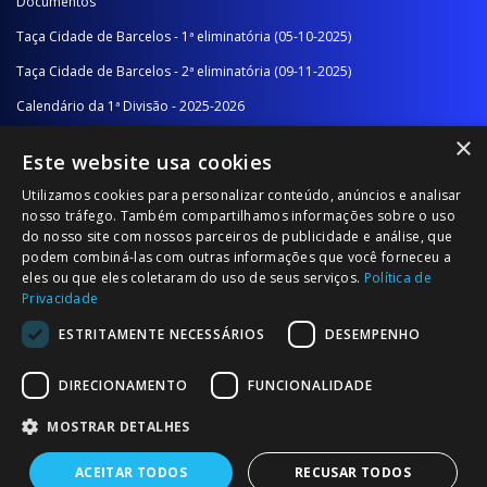
Documentos
Taça Cidade de Barcelos - 1ª eliminatória (05-10-2025)
Taça Cidade de Barcelos - 2ª eliminatória (09-11-2025)
Calendário da 1ª Divisão - 2025-2026
×
Calendário da 2ª Divisão - Série A - 2025-2026
Este website usa cookies
Calendário da 2ª Divisão - Série B - 2025-2026
Utilizamos cookies para personalizar conteúdo, anúncios e analisar
Calendário da Época
nosso tráfego. Também compartilhamos informações sobre o uso
do nosso site com nossos parceiros de publicidade e análise, que
podem combiná-las com outras informações que você forneceu a
NOTÍCIAS/COMUNICADOS
eles ou que eles coletaram do uso de seus serviços.
Política de
Privacidade
Notícias
ESTRITAMENTE NECESSÁRIOS
DESEMPENHO
Comunicados
DIRECIONAMENTO
FUNCIONALIDADE
MOSTRAR DETALHES
ACEITAR TODOS
RECUSAR TODOS
© 2026 Associação Futebol Popular Barcelos