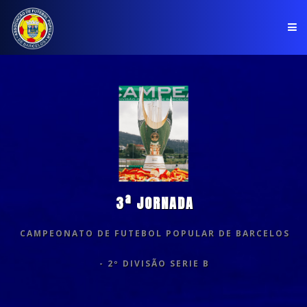
PÁGINA INICIAL
ASSOCIAÇÃO
COMPETIÇÕES
NOTÍCIAS
3ª JORNADA
COMUNICADOS
CAMPEONATO DE FUTEBOL POPULAR DE BARCELOS
CLUBES
- 2º DIVISÃO SERIE B