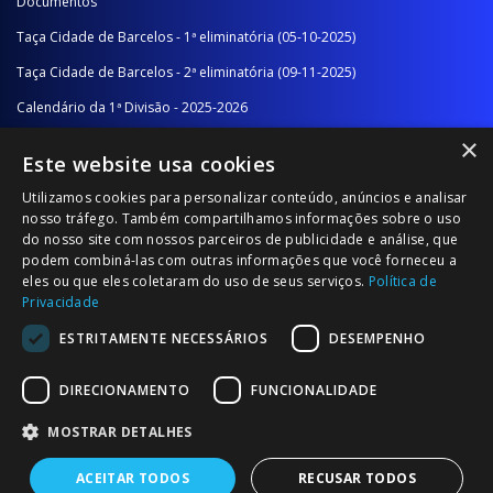
Documentos
Taça Cidade de Barcelos - 1ª eliminatória (05-10-2025)
Taça Cidade de Barcelos - 2ª eliminatória (09-11-2025)
Calendário da 1ª Divisão - 2025-2026
×
Calendário da 2ª Divisão - Série A - 2025-2026
Este website usa cookies
Calendário da 2ª Divisão - Série B - 2025-2026
Utilizamos cookies para personalizar conteúdo, anúncios e analisar
Calendário da Época
nosso tráfego. Também compartilhamos informações sobre o uso
do nosso site com nossos parceiros de publicidade e análise, que
podem combiná-las com outras informações que você forneceu a
NOTÍCIAS/COMUNICADOS
eles ou que eles coletaram do uso de seus serviços.
Política de
Privacidade
Notícias
ESTRITAMENTE NECESSÁRIOS
DESEMPENHO
Comunicados
DIRECIONAMENTO
FUNCIONALIDADE
MOSTRAR DETALHES
ACEITAR TODOS
RECUSAR TODOS
© 2026 Associação Futebol Popular Barcelos