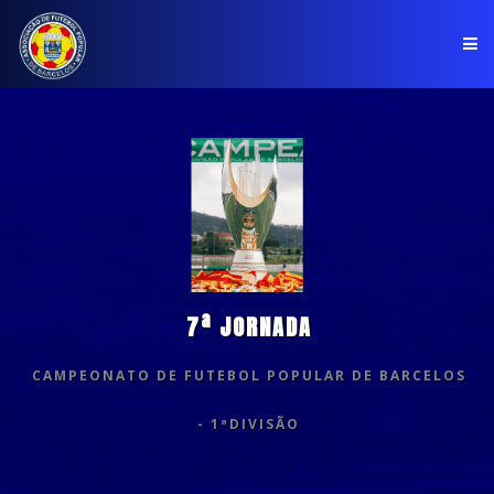
PÁGINA INICIAL
ASSOCIAÇÃO
COMPETIÇÕES
NOTÍCIAS
7ª JORNADA
COMUNICADOS
CAMPEONATO DE FUTEBOL POPULAR DE BARCELOS
CLUBES
- 1ªDIVISÃO