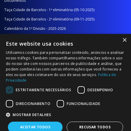
Documentos
Taça Cidade de Barcelos - 1ª eliminatória (05-10-2025)
Taça Cidade de Barcelos - 2ª eliminatória (09-11-2025)
Calendário da 1ª Divisão - 2025-2026
×
Calendário da 2ª Divisão - Série A - 2025-2026
Este website usa cookies
Calendário da 2ª Divisão - Série B - 2025-2026
Utilizamos cookies para personalizar conteúdo, anúncios e analisar
Calendário da Época
nosso tráfego. Também compartilhamos informações sobre o uso
do nosso site com nossos parceiros de publicidade e análise, que
podem combiná-las com outras informações que você forneceu a
NOTÍCIAS/COMUNICADOS
eles ou que eles coletaram do uso de seus serviços.
Política de
Privacidade
Notícias
ESTRITAMENTE NECESSÁRIOS
DESEMPENHO
Comunicados
DIRECIONAMENTO
FUNCIONALIDADE
MOSTRAR DETALHES
ACEITAR TODOS
RECUSAR TODOS
© 2026 Associação Futebol Popular Barcelos