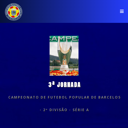
PÁGINA INICIAL
ASSOCIAÇÃO
COMPETIÇÕES
NOTÍCIAS
3ª JORNADA
COMUNICADOS
CAMPEONATO DE FUTEBOL POPULAR DE BARCELOS
CLUBES
- 2º DIVISÃO - SÉRIE A