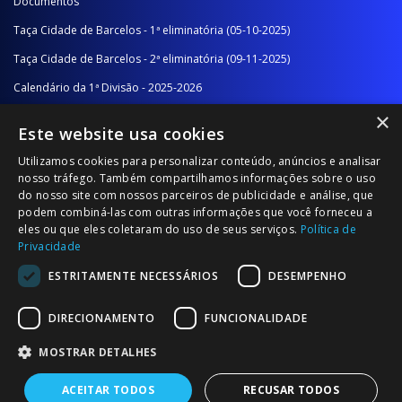
Documentos
Taça Cidade de Barcelos - 1ª eliminatória (05-10-2025)
Taça Cidade de Barcelos - 2ª eliminatória (09-11-2025)
Calendário da 1ª Divisão - 2025-2026
×
Calendário da 2ª Divisão - Série A - 2025-2026
Este website usa cookies
Calendário da 2ª Divisão - Série B - 2025-2026
Utilizamos cookies para personalizar conteúdo, anúncios e analisar
Calendário da Época
nosso tráfego. Também compartilhamos informações sobre o uso
do nosso site com nossos parceiros de publicidade e análise, que
podem combiná-las com outras informações que você forneceu a
NOTÍCIAS/COMUNICADOS
eles ou que eles coletaram do uso de seus serviços.
Política de
Privacidade
Notícias
ESTRITAMENTE NECESSÁRIOS
DESEMPENHO
Comunicados
DIRECIONAMENTO
FUNCIONALIDADE
MOSTRAR DETALHES
ACEITAR TODOS
RECUSAR TODOS
© 2026 Associação Futebol Popular Barcelos