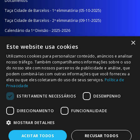
Documentos
Taça Cidade de Barcelos - 1ª eliminatória (05-10-2025)
Taça Cidade de Barcelos - 2ª eliminatória (09-11-2025)
Calendário da 1ª Divisão - 2025-2026
×
Calendário da 2ª Divisão - Série A - 2025-2026
Este website usa cookies
Calendário da 2ª Divisão - Série B - 2025-2026
Utilizamos cookies para personalizar conteúdo, anúncios e analisar
Calendário da Época
nosso tráfego. Também compartilhamos informações sobre o uso
do nosso site com nossos parceiros de publicidade e análise, que
podem combiná-las com outras informações que você forneceu a
NOTÍCIAS/COMUNICADOS
eles ou que eles coletaram do uso de seus serviços.
Política de
Privacidade
Notícias
ESTRITAMENTE NECESSÁRIOS
DESEMPENHO
Comunicados
DIRECIONAMENTO
FUNCIONALIDADE
MOSTRAR DETALHES
ACEITAR TODOS
RECUSAR TODOS
© 2026 Associação Futebol Popular Barcelos