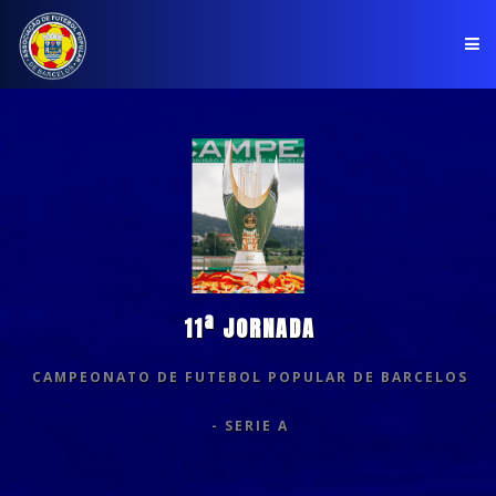
PÁGINA INICIAL
ASSOCIAÇÃO
COMPETIÇÕES
NOTÍCIAS
11ª JORNADA
COMUNICADOS
CAMPEONATO DE FUTEBOL POPULAR DE BARCELOS
CLUBES
- SERIE A