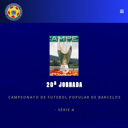
PÁGINA INICIAL
ASSOCIAÇÃO
COMPETIÇÕES
NOTÍCIAS
20ª JORNADA
COMUNICADOS
CAMPEONATO DE FUTEBOL POPULAR DE BARCELOS
CLUBES
- SÉRIE A