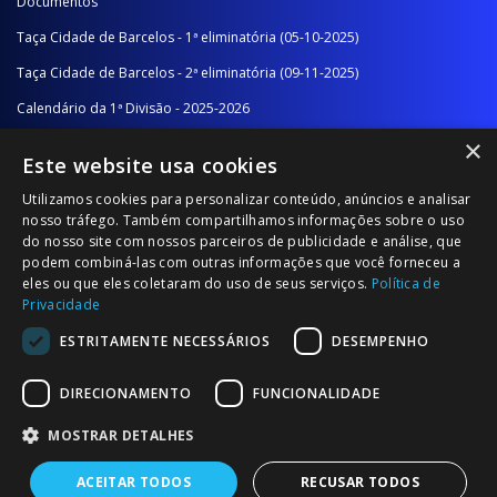
Documentos
Taça Cidade de Barcelos - 1ª eliminatória (05-10-2025)
Taça Cidade de Barcelos - 2ª eliminatória (09-11-2025)
Calendário da 1ª Divisão - 2025-2026
×
Calendário da 2ª Divisão - Série A - 2025-2026
Este website usa cookies
Calendário da 2ª Divisão - Série B - 2025-2026
Utilizamos cookies para personalizar conteúdo, anúncios e analisar
Calendário da Época
nosso tráfego. Também compartilhamos informações sobre o uso
do nosso site com nossos parceiros de publicidade e análise, que
podem combiná-las com outras informações que você forneceu a
NOTÍCIAS/COMUNICADOS
eles ou que eles coletaram do uso de seus serviços.
Política de
Privacidade
Notícias
ESTRITAMENTE NECESSÁRIOS
DESEMPENHO
Comunicados
DIRECIONAMENTO
FUNCIONALIDADE
MOSTRAR DETALHES
ACEITAR TODOS
RECUSAR TODOS
© 2026 Associação Futebol Popular Barcelos