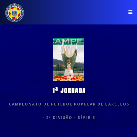
PÁGINA INICIAL
ASSOCIAÇÃO
COMPETIÇÕES
NOTÍCIAS
1ª JORNADA
COMUNICADOS
CAMPEONATO DE FUTEBOL POPULAR DE BARCELOS
CLUBES
- 2º DIVISÃO - SÉRIE B