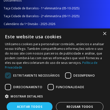
Documentos
Taça Cidade de Barcelos - 1ª eliminatória (05-10-2025)
Taça Cidade de Barcelos - 2ª eliminatória (09-11-2025)
Calendário da 1ª Divisão - 2025-2026
×
Calendário da 2ª Divisão - Série A - 2025-2026
Este website usa cookies
Calendário da 2ª Divisão - Série B - 2025-2026
Utilizamos cookies para personalizar conteúdo, anúncios e analisar
Calendário da Época
nosso tráfego. Também compartilhamos informações sobre o uso
do nosso site com nossos parceiros de publicidade e análise, que
podem combiná-las com outras informações que você forneceu a
NOTÍCIAS/COMUNICADOS
eles ou que eles coletaram do uso de seus serviços.
Política de
Privacidade
Notícias
ESTRITAMENTE NECESSÁRIOS
DESEMPENHO
Comunicados
DIRECIONAMENTO
FUNCIONALIDADE
MOSTRAR DETALHES
ACEITAR TODOS
RECUSAR TODOS
© 2026 Associação Futebol Popular Barcelos