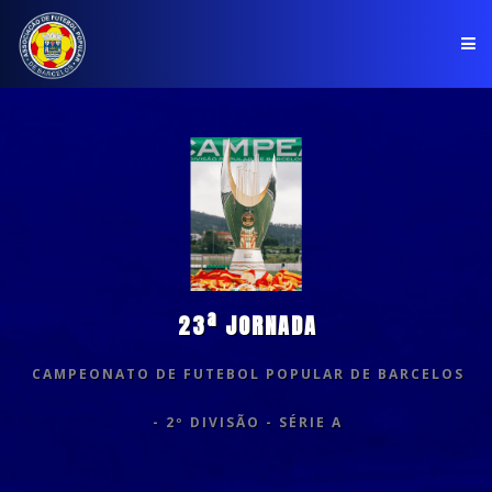
PÁGINA INICIAL
ASSOCIAÇÃO
COMPETIÇÕES
NOTÍCIAS
23ª JORNADA
COMUNICADOS
CAMPEONATO DE FUTEBOL POPULAR DE BARCELOS
CLUBES
- 2º DIVISÃO - SÉRIE A