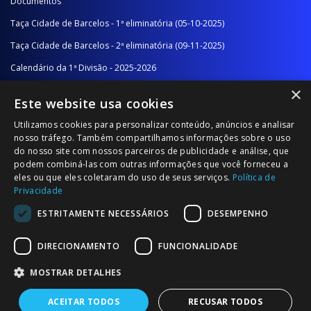
Documentos
Taça Cidade de Barcelos - 1ª eliminatória (05-10-2025)
Taça Cidade de Barcelos - 2ª eliminatória (09-11-2025)
Calendário da 1ª Divisão - 2025-2026
×
Calendário da 2ª Divisão - Série A - 2025-2026
Este website usa cookies
Calendário da 2ª Divisão - Série B - 2025-2026
Utilizamos cookies para personalizar conteúdo, anúncios e analisar
Calendário da Época
nosso tráfego. Também compartilhamos informações sobre o uso
do nosso site com nossos parceiros de publicidade e análise, que
podem combiná-las com outras informações que você forneceu a
NOTÍCIAS/COMUNICADOS
eles ou que eles coletaram do uso de seus serviços.
Política de
Privacidade
Notícias
ESTRITAMENTE NECESSÁRIOS
DESEMPENHO
Comunicados
DIRECIONAMENTO
FUNCIONALIDADE
MOSTRAR DETALHES
ACEITAR TODOS
RECUSAR TODOS
© 2026 Associação Futebol Popular Barcelos