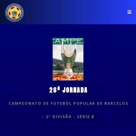
PÁGINA INICIAL
ASSOCIAÇÃO
COMPETIÇÕES
NOTÍCIAS
26ª JORNADA
COMUNICADOS
CAMPEONATO DE FUTEBOL POPULAR DE BARCELOS
CLUBES
- 2º DIVISÃO - SÉRIE B