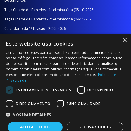
Documentos
Taça Cidade de Barcelos - 1ª eliminatória (05-10-2025)
Taça Cidade de Barcelos - 2ª eliminatória (09-11-2025)
Calendário da 1ª Divisão - 2025-2026
×
Calendário da 2ª Divisão - Série A - 2025-2026
Este website usa cookies
Calendário da 2ª Divisão - Série B - 2025-2026
Utilizamos cookies para personalizar conteúdo, anúncios e analisar
Calendário da Época
nosso tráfego. Também compartilhamos informações sobre o uso
do nosso site com nossos parceiros de publicidade e análise, que
podem combiná-las com outras informações que você forneceu a
NOTÍCIAS/COMUNICADOS
eles ou que eles coletaram do uso de seus serviços.
Política de
Privacidade
Notícias
ESTRITAMENTE NECESSÁRIOS
DESEMPENHO
Comunicados
DIRECIONAMENTO
FUNCIONALIDADE
MOSTRAR DETALHES
ACEITAR TODOS
RECUSAR TODOS
© 2026 Associação Futebol Popular Barcelos