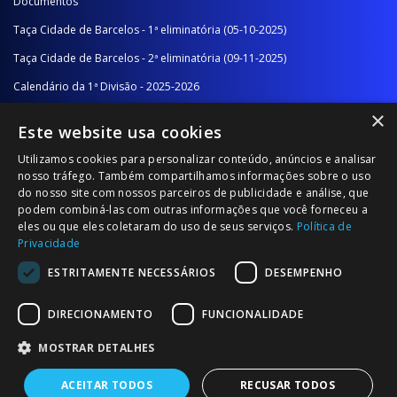
Documentos
Taça Cidade de Barcelos - 1ª eliminatória (05-10-2025)
Taça Cidade de Barcelos - 2ª eliminatória (09-11-2025)
Calendário da 1ª Divisão - 2025-2026
×
Calendário da 2ª Divisão - Série A - 2025-2026
Este website usa cookies
Calendário da 2ª Divisão - Série B - 2025-2026
Utilizamos cookies para personalizar conteúdo, anúncios e analisar
Calendário da Época
nosso tráfego. Também compartilhamos informações sobre o uso
do nosso site com nossos parceiros de publicidade e análise, que
podem combiná-las com outras informações que você forneceu a
NOTÍCIAS/COMUNICADOS
eles ou que eles coletaram do uso de seus serviços.
Política de
Privacidade
Notícias
ESTRITAMENTE NECESSÁRIOS
DESEMPENHO
Comunicados
DIRECIONAMENTO
FUNCIONALIDADE
MOSTRAR DETALHES
ACEITAR TODOS
RECUSAR TODOS
© 2026 Associação Futebol Popular Barcelos