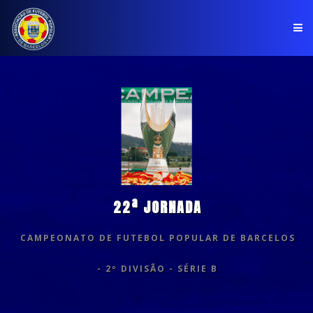
PÁGINA INICIAL
ASSOCIAÇÃO
COMPETIÇÕES
NOTÍCIAS
22ª JORNADA
COMUNICADOS
CAMPEONATO DE FUTEBOL POPULAR DE BARCELOS
CLUBES
- 2º DIVISÃO - SÉRIE B