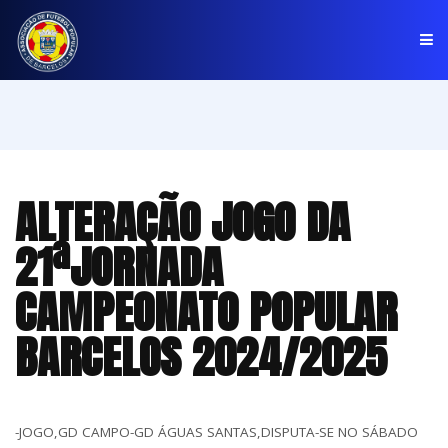
PÁGINA INICIAL
ASSOCIAÇÃO
ALTERAÇÃO JOGO DA
COMPETIÇÕES
21ªJORNADA
NOTÍCIAS
CAMPEONATO POPULAR
COMUNICADOS
BARCELOS 2024/2025
CLUBES
-JOGO,GD CAMPO-GD ÁGUAS SANTAS,DISPUTA-SE NO SÁBADO