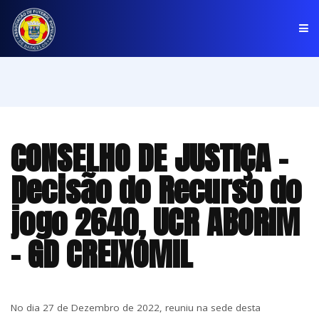
PÁGINA INICIAL
ASSOCIAÇÃO
CONSELHO DE JUSTIÇA -
COMPETIÇÕES
Decisão do Recurso do
NOTÍCIAS
jogo 2640, UCR ABORIM
COMUNICADOS
- GD CREIXOMIL
CLUBES
No dia 27 de Dezembro de 2022, reuniu na sede desta