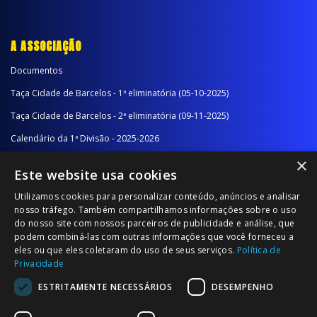
A ASSOCIAÇÃO
Documentos
Taça Cidade de Barcelos - 1ª eliminatória (05-10-2025)
Taça Cidade de Barcelos - 2ª eliminatória (09-11-2025)
Calendário da 1ª Divisão - 2025-2026
×
Calendário da 2ª Divisão - Série A - 2025-2026
Este website usa cookies
Calendário da 2ª Divisão - Série B - 2025-2026
Utilizamos cookies para personalizar conteúdo, anúncios e analisar
Calendário da Época
nosso tráfego. Também compartilhamos informações sobre o uso
do nosso site com nossos parceiros de publicidade e análise, que
podem combiná-las com outras informações que você forneceu a
NOTÍCIAS/COMUNICADOS
eles ou que eles coletaram do uso de seus serviços.
Política de
Privacidade
Notícias
ESTRITAMENTE NECESSÁRIOS
DESEMPENHO
Comunicados